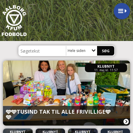
Hele siden
KLUBNYT
11. maj kl. 11:57
🩵🩵TUSIND TAK TIL ALLE FRIVILLIGE🩵
🩵
KLUBNYT
KLUBNYT
KLUBNYT
KLUBNYT