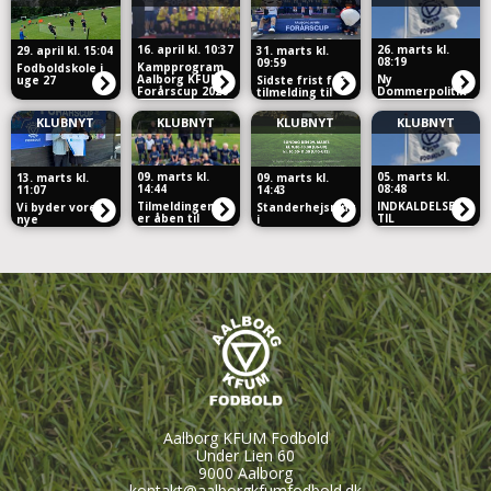
16. april kl. 10:37
26. marts kl.
29. april kl. 15:04
31. marts kl.
08:19
09:59
Kampprogram
Fodboldskole i
Aalborg KFUM
Ny
uge 27
Sidste frist for
Forårscup 2026
Dommerpolitik
tilmelding til
i Aalborg KFUM
Aalborg KFUM
Forårscup er
KLUBNYT
KLUBNYT
KLUBNYT
KLUBNYT
søndag den
12/4-26
09. marts kl.
05. marts kl.
13. marts kl.
09. marts kl.
14:44
08:48
11:07
14:43
Tilmeldingen
INDKALDELSE
Vi byder vores
Standerhejsning
er åben til
TIL
nye
i
Technica
GENERALFORSAMLI
HOVEDSPONSOR
børneafdelingen
Academy i uge
I AALBORG
velkommen 🤝
– sæsonen
32!
KFUM
⚽
skydes i gang!
FODBOLD 2026
Aalborg KFUM Fodbold
Under Lien 60
9000 Aalborg
kontakt@aalborgkfumfodbold.dk