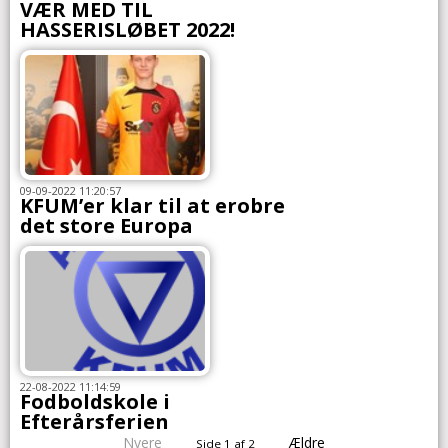
VÆR MED TIL
HASSERISLØBET 2022!
09-09-2022 11:20:57
KFUM’er klar til at erobre
det store Europa
22-08-2022 11:14:59
Fodboldskole i
Efterårsferien
Nyere
Ældre
Side 1 af 2