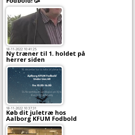
Fodbold! 🥳
18-11-2022 10:41:25
Ny træner til 1. holdet på
herrer siden
18-11-2022 10:37:31
Køb dit juletræ hos
Aalborg KFUM Fodbold