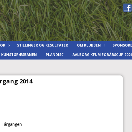
IOR
STILLINGER OG RESULTATER
OM KLUBBEN
SPONSOR
F KUNSTGRÆSBANEN
PLANDISC
AALBORG KFUM FORÅRSCUP 202
rgang 2014
 i årgangen