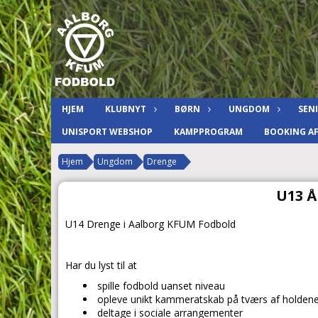
HJEM
KLUBNYT
BØRN
UNGDOM
SEN
UNISPORT WEBSHOP
KAMPPROGRAM
BOOKING A
Hjem
Ungdom
Drenge
U13 Å
U14 Drenge i Aalborg KFUM Fodbold
Har du lyst til at
spille fodbold uanset niveau
opleve unikt kammeratskab på tværs af holdene
deltage i sociale arrangementer