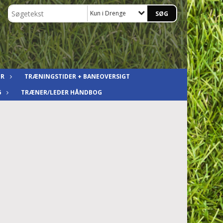
Kun i Drenge
ER
TRÆNINGSTIDER + BANEOVERSIGT
6
TRÆNER/LEDER HÅNDBOG