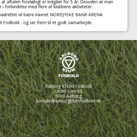
at aftalen foreløbigt er indgået for 5 år. Desuden at man
i forbindelse med flere af klubbens aktiviteter.
 fremadrettet vil bære navnet NORDJYSKE BANK ARENA.
odbold - og ser frem til et godt samarbejde.
Aalborg KFUM Fodbold
Under Lien 60
9000 Aalborg
kontakt@aalborgkfumfodbold.dk