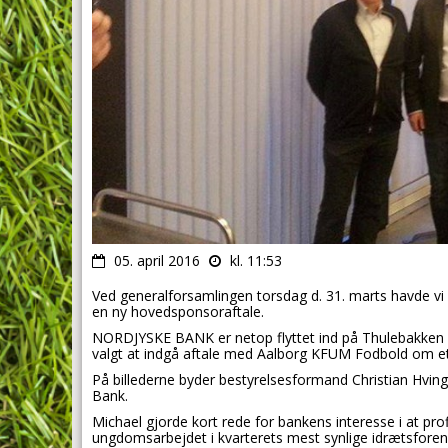
05. april 2016
kl. 11:53
Ved generalforsamlingen torsdag d. 31. marts havde vi d
en ny hovedsponsoraftale.
NORDJYSKE BANK er netop flyttet ind på Thulebakken v
valgt at indgå aftale med Aalborg KFUM Fodbold om e
På billederne byder bestyrelsesformand Christian Hving
Bank.
Michael gjorde kort rede for bankens interesse i at profi
ungdomsarbejdet i kvarterets mest synlige idrætsforeni