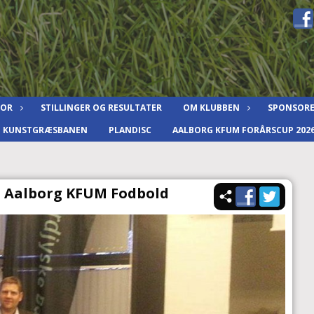
IOR
STILLINGER OG RESULTATER
OM KLUBBEN
SPONSOR
F KUNSTGRÆSBANEN
PLANDISC
AALBORG KFUM FORÅRSCUP 202
i Aalborg KFUM Fodbold