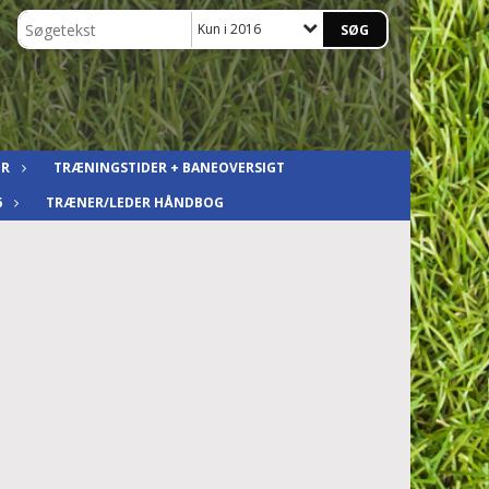
Kun i 2016
ER
TRÆNINGSTIDER + BANEOVERSIGT
6
TRÆNER/LEDER HÅNDBOG