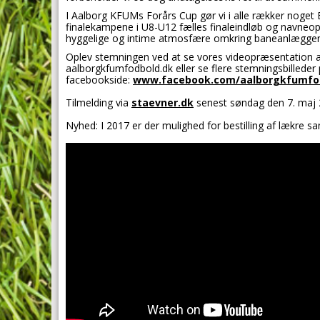
I Aalborg KFUMs Forårs Cup gør vi i alle rækker noget 
finalekampene i U8-U12 fælles finaleindløb og navneopr
hyggelige og intime atmosfære omkring baneanlægge
Oplev stemningen ved at se vores videopræsentation af
aalborgkfumfodbold.dk eller se flere stemningsbilleder
facebookside:
www.facebook.com/aalborgkfumfo
Tilmelding via
staevner.dk
senest søndag den 7. maj 
Nyhed: I 2017 er der mulighed for bestilling af lækre san