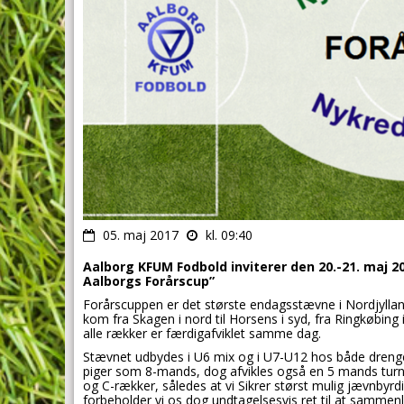
05. maj 2017
kl. 09:40
Aalborg KFUM Fodbold inviterer den 20.-21. maj 20
Aalborgs Forårscup”
Forårscuppen er det største endagsstævne i Nordjyllan
kom fra Skagen i nord til Horsens i syd, fra Ringkøbing 
alle rækker er færdigafviklet samme dag.
Stævnet udbydes i U6 mix og i U7-U12 hos både dreng
piger som 8-mands, dog afvikles også en 5 mands turner
og C-rækker, således at vi Sikrer størst mulig jævnbyrdi
forbeholder vi os dog undtagelsesvis ret til at samm