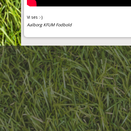
Vi ses :-)
Aalborg
KFUM
Fodbold