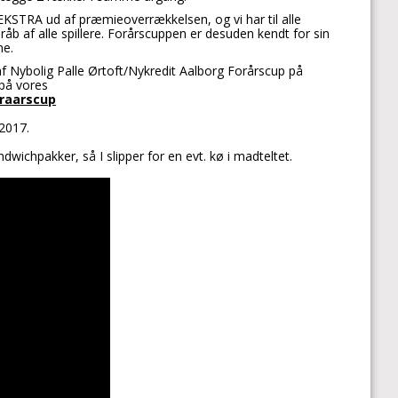
EKSTRA ud af præmieoverrækkelsen, og vi har til alle
åb af alle spillere. Forårscuppen er desuden kendt for sin
ne.
 Nybolig Palle Ørtoft/Nykredit Aalborg Forårscup på
 på vores
raarscup
2017.
dwichpakker, så I slipper for en evt. kø i madteltet.