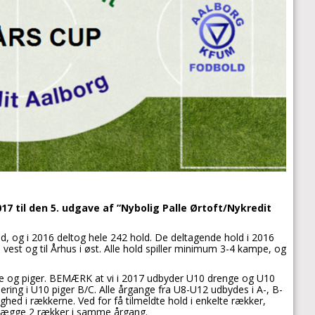
17 til den 5. udgave af ”Nybolig Palle Ørtoft/Nykredit
d, og i 2016 deltog hele 242 hold. De deltagende hold i 2016
i vest og til Århus i øst. Alle hold spiller minimum 3-4 kampe, og
e og piger. BEMÆRK at vi i 2017 udbyder U10 drenge og U10
ing i U10 piger B/C. Alle årgange fra U8-U12 udbydes i A-, B-
ghed i rækkerne. Ved for få tilmeldte hold i enkelte rækker,
enlægge 2 rækker i samme årgang.