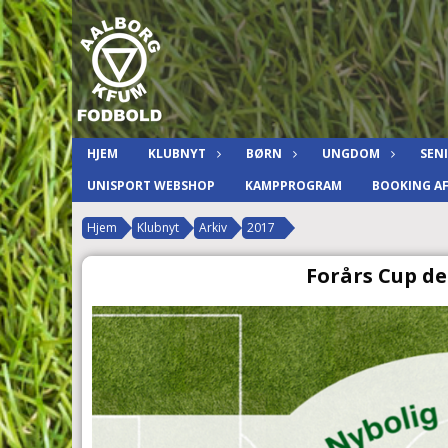
HJEM
KLUBNYT
BØRN
UNGDOM
SEN
UNISPORT WEBSHOP
KAMPPROGRAM
BOOKING A
Hjem
Klubnyt
Arkiv
2017
Forårs Cup de