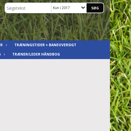
Kun i 2017
ER
TRÆNINGSTIDER + BANEOVERSIGT
6
TRÆNER/LEDER HÅNDBOG