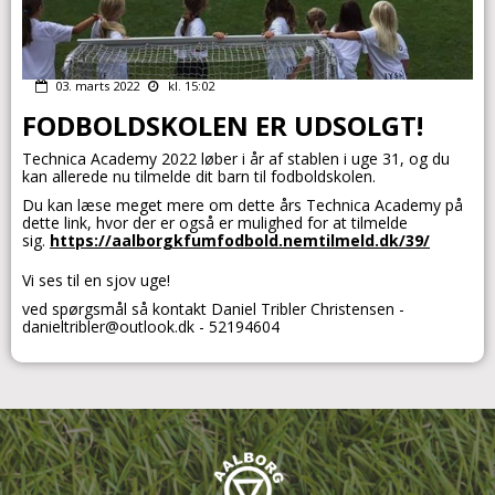
03. marts 2022
kl. 15:02
FODBOLDSKOLEN ER UDSOLGT!
Technica Academy 2022 løber i år af stablen i uge 31, og du
kan allerede nu tilmelde dit barn til fodboldskolen.
Du kan læse meget mere om dette års Technica Academy på
dette link, hvor der er også er mulighed for at tilmelde
sig.
https://aalborgkfumfodbold.nemtilmeld.dk/39/
Vi ses til en sjov uge!
ved spørgsmål så kontakt Daniel Tribler Christensen -
danieltribler@outlook.dk - 52194604