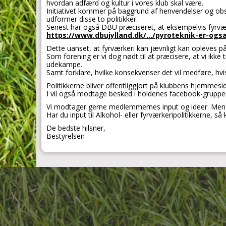
hvordan adfærd og kultur i vores klub skal være.
Initiativet kommer på baggrund af henvendelser og obse
udformer disse to politikker.
Senest har også DBU præciseret, at eksempelvis fyrværke
https://www.dbujylland.dk/.../pyroteknik-er-ogsaa
Dette uanset, at fyrværkeri kan jævnligt kan opleves på A
Som forening er vi dog nødt til at præcisere, at vi ikke 
udekampe.
Samt forklare, hvilke konsekvenser det vil medføre, hvi
Politikkerne bliver offentliggjort på klubbens hjemmeside
I vil også modtage besked i holdenes facebook-grupper,
Vi modtager gerne medlemmernes input og ideer. Men ka
Har du input til Alkohol- eller fyrværkeripolitikkerne,
De bedste hilsner,
Bestyrelsen