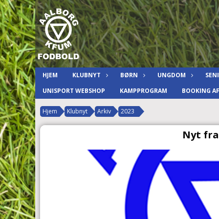
HJEM
KLUBNYT
BØRN
UNGDOM
SEN
UNISPORT WEBSHOP
KAMPPROGRAM
BOOKING A
Hjem
Klubnyt
Arkiv
2023
Nyt fra