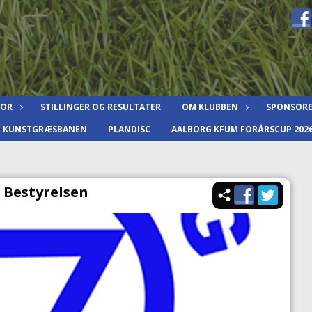
IOR
STILLINGER OG RESULTATER
OM KLUBBEN
SPONSOR
F KUNSTGRÆSBANEN
PLANDISC
AALBORG KFUM FORÅRSCUP 202
 Bestyrelsen