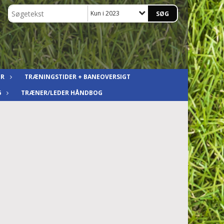
Kun i 2023
ER
TRÆNINGSTIDER + BANEOVERSIGT
6
TRÆNER/LEDER HÅNDBOG