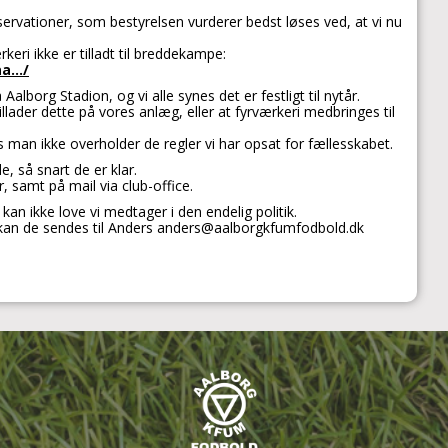
rvationer, som bestyrelsen vurderer bedst løses ved, at vi nu
ri ikke er tilladt til breddekampe:
.../
alborg Stadion, og vi alle synes det er festligt til nytår.
tillader dette på vores anlæg, eller at fyrværkeri medbringes til
s man ikke overholder de regler vi har opsat for fællesskabet.
, så snart de er klar.
 samt på mail via club-office.
n ikke love vi medtager i den endelig politik.
 så kan de sendes til Anders anders@aalborgkfumfodbold.dk