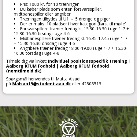
Pris: 1000 kr. for 10 træninger
Du køber plads som enten forsvarsspiller,
midtbanespiller eller angriber
Træningen tilbydes til U11-15 drenge og piger
Der er maks. 10 pladser i hver kategori (først til mølle)
Forsvarspillere træner fredag kl. 15.30-16.30 i uge 1-7 +
15.30-16.30 tirsdag i uge 4-6
Midbanespillere træner fredag kl. 16.45-17.45 i uge 1-7
+ 15.30-16.30 onsdag i uge 4-6
Angribere træner fredag 18.00-19.00 i uge 1-7 + 15.30-
16.30 torsdag i uge 4-6
Tilmeld dig via linket:
Individuel positionsspecifik træning i
Aalborg KFUM Fodbold | Aalborg KFUM Fodbold
(nemtilmeld.dk)
Spørgsmål henvendes til Mutta Alsadi
på
Malsaa19@student.aau.dk
eller 42808513