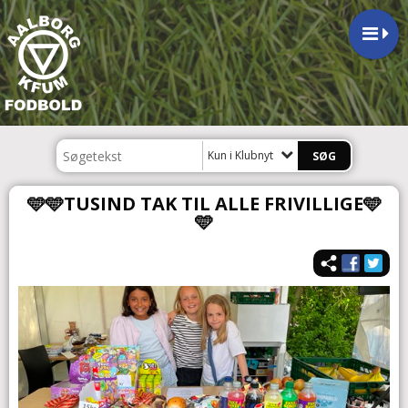
Kun i Klubnyt
🩵🩵TUSIND TAK TIL ALLE FRIVILLIGE🩵
🩵