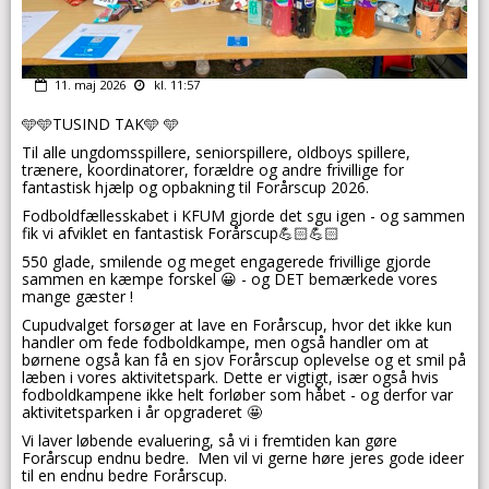
11. maj 2026
kl. 11:57
🩵🩵TUSIND TAK🩵 🩵
Til alle ungdomsspillere, seniorspillere, oldboys spillere,
trænere, koordinatorer, forældre og andre frivillige for
fantastisk hjælp og opbakning til Forårscup 2026.
Fodboldfællesskabet i KFUM gjorde det sgu igen - og sammen
fik vi afviklet en fantastisk Forårscup💪🏻💪🏻
550 glade, smilende og meget engagerede frivillige gjorde
sammen en kæmpe forskel 😀 - og DET bemærkede vores
mange gæster !
Cupudvalget forsøger at lave en Forårscup, hvor det ikke kun
handler om fede fodboldkampe, men også handler om at
børnene også kan få en sjov Forårscup oplevelse og et smil på
læben i vores aktivitetspark. Dette er vigtigt, især også hvis
fodboldkampene ikke helt forløber som håbet - og derfor var
aktivitetsparken i år opgraderet 🤩
Vi laver løbende evaluering, så vi i fremtiden kan gøre
Forårscup endnu bedre. Men vil vi gerne høre jeres gode ideer
til en endnu bedre Forårscup.