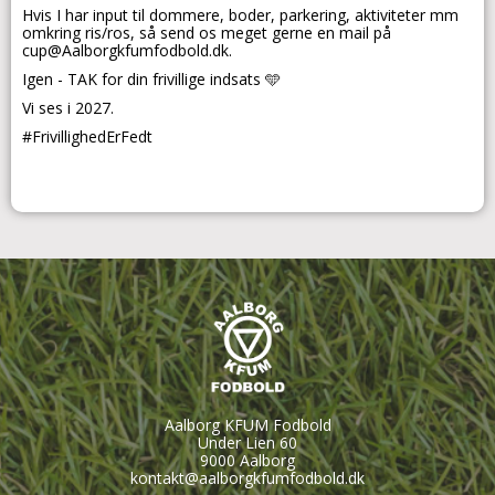
Hvis I har input til dommere, boder, parkering, aktiviteter mm
omkring ris/ros, så send os meget gerne en mail på
cup@Aalborgkfumfodbold.dk.
Igen - TAK for din frivillige indsats 🩵
Vi ses i 2027.
#FrivillighedErFedt
Aalborg KFUM Fodbold
Under Lien 60
9000 Aalborg
kontakt@aalborgkfumfodbold.dk