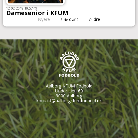
12-02-2018 10:57:49
Damesenior i KFUM
Nyere
Ældre
Side 0 af 2
Aalborg KFUM Fodbold
Under Lien 60
9000 Aalborg
kontakt@aalborgkfumfodbold.dk