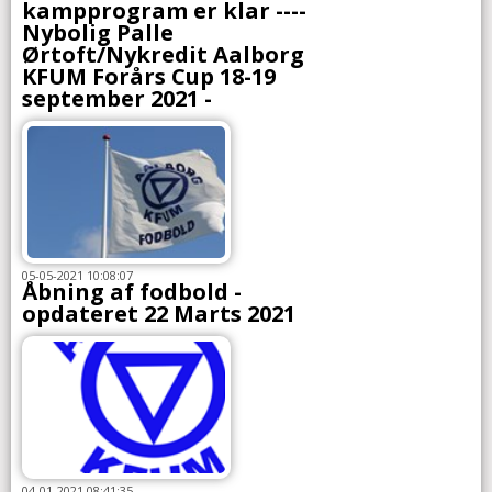
kampprogram er klar ----
Nybolig Palle
Ørtoft/Nykredit Aalborg
KFUM Forårs Cup 18-19
september 2021 -
05-05-2021 10:08:07
Åbning af fodbold -
opdateret 22 Marts 2021
04-01-2021 08:41:35